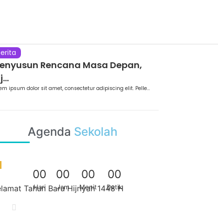
erita
enyusun Rencana Masa Depan,
j...
em ipsum dolor sit amet, consectetur adipiscing elit. Pelle...
Agenda
Sekolah
0
0
0
0
0
0
0
0
Hari
Jam
Menit
Detik
lamat Tahun Baru Hijriyah 1448 H