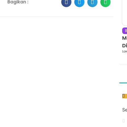
Bagikan :
B
M
Di
Lor
Se