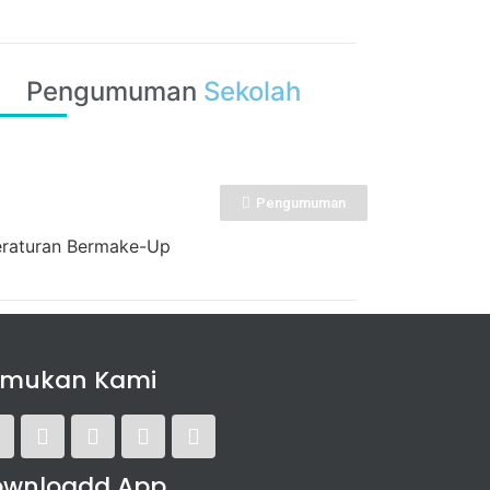
Pengumuman
Sekolah
Pengumuman
raturan Bermake-Up
emukan Kami
ownloadd App