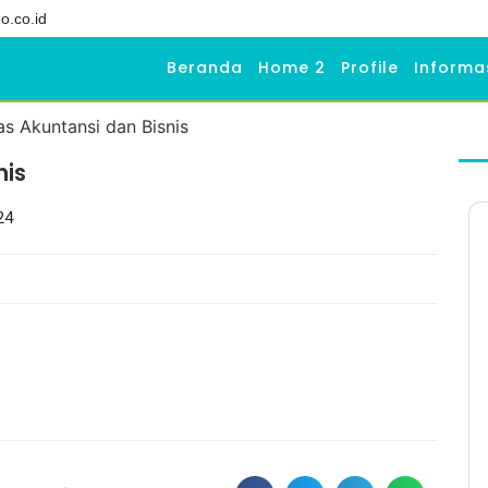
o.co.id
Beranda
Home 2
Profile
Informa
nis
24