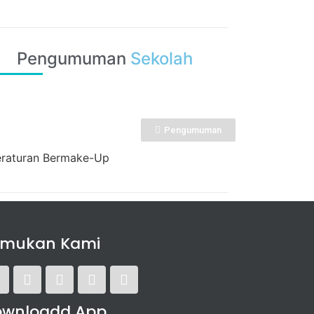
Pengumuman
Sekolah
Pengumuman
raturan Bermake-Up
emukan Kami
ownloadd App