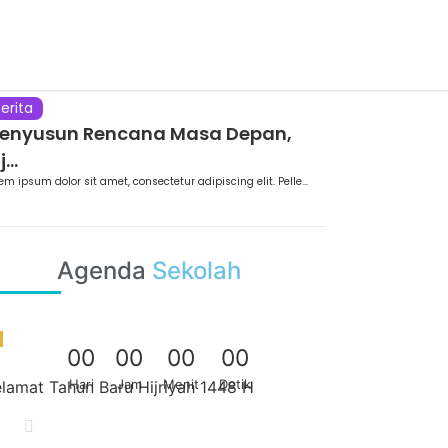
erita
enyusun Rencana Masa Depan,
j...
em ipsum dolor sit amet, consectetur adipiscing elit. Pelle...
Agenda
Sekolah
0
0
0
0
0
0
0
0
Hari
Jam
Menit
Detik
lamat Tahun Baru Hijriyah 1448 H