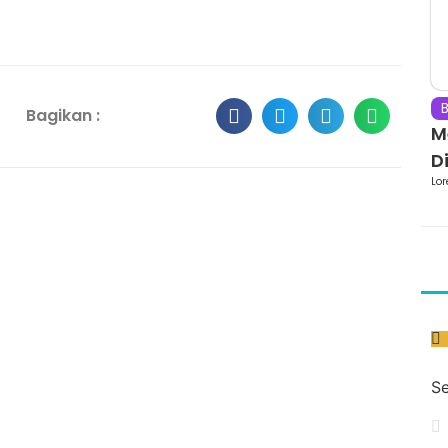
B
Bagikan :
M
Di
Lor
Se