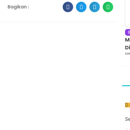
Bagikan :
B
M
Di
Lor
Se