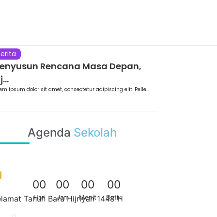
erita
enyusun Rencana Masa Depan,
j...
em ipsum dolor sit amet, consectetur adipiscing elit. Pelle...
Agenda
Sekolah
0
0
0
0
0
0
0
0
Hari
Jam
Menit
Detik
lamat Tahun Baru Hijriyah 1448 H