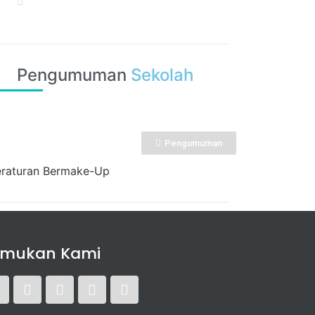
Pengumuman
Sekolah
Pengumuman
raturan Bermake-Up
emukan Kami