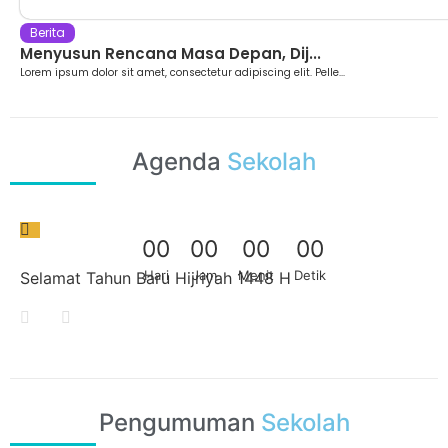
Berita
Menyusun Rencana Masa Depan, Dij...
Lorem ipsum dolor sit amet, consectetur adipiscing elit. Pelle...
Agenda
Sekolah
0
0
0
0
0
0
0
0
Hari
Jam
Menit
Detik
Selamat Tahun Baru Hijriyah 1448 H
Pengumuman
Sekolah