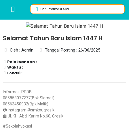
Selamat Tahun Baru Islam 1447 H
Oleh : Admin
Tanggal Posting : 26/06/2025
Pelaksanaan :
Waktu :
Lokasi :
Informasi PPDB:
085853077277(Bpk.Slamet)
08563450932(Bpk.Malik)
📷 Instagram @smknugresik
🏫 Jl. KH. Abd. Karim No.60, Gresik
#Sekolahvokasi