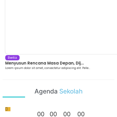
Berita
Menyusun Rencana Masa Depan, Dij...
Lorem ipsum dolor sit amet, consectetur adipiscing elit. Pelle...
Agenda
Sekolah
0
0
0
0
0
0
0
0