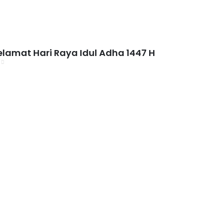
elamat Hari Raya Idul Adha 1447 H
0
0
0
0
0
0
0
0
Hari
Jam
Menit
Detik