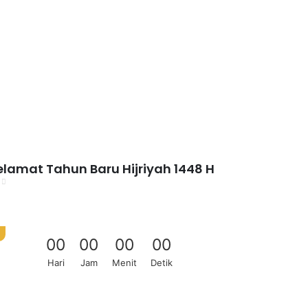
elamat Tahun Baru Hijriyah 1448 H
0
0
0
0
0
0
0
0
Hari
Jam
Menit
Detik