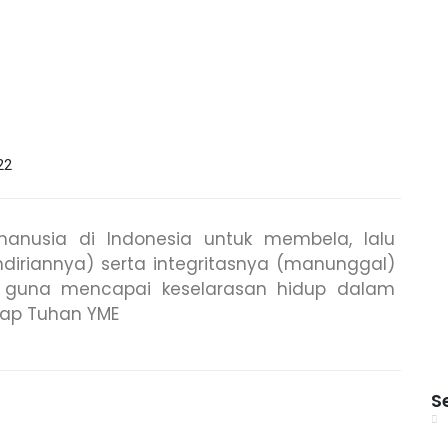
22
manusia di Indonesia untuk membela, lalu
iriannya) serta integritasnya (manunggal)
ya guna mencapai keselarasan hidup dalam
ap Tuhan YME
S