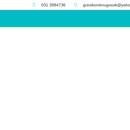
031 3984736
gresiksmknugresik@yaho