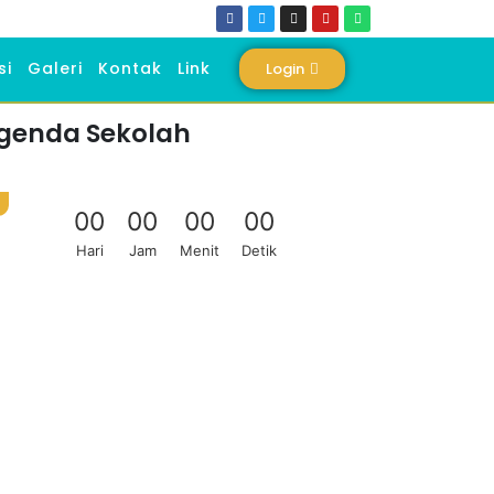
si
Galeri
Kontak
Link
Login
genda Sekolah
0
0
0
0
0
0
0
0
Hari
Jam
Menit
Detik